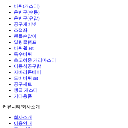
바퀴(캐스터)
운반구(수동)
운반구(유압)
공구캐비넷
조절좌
핸들손잡이
밀링클램프
바퀴휠 set
특수바퀴
초고하중 캐리마스터
이동식공구함
자바라콘베어
도비바퀴 set
공구세트
앵글 캐스터
기타용품
커뮤니티/회사소개
회사소개
이용안내