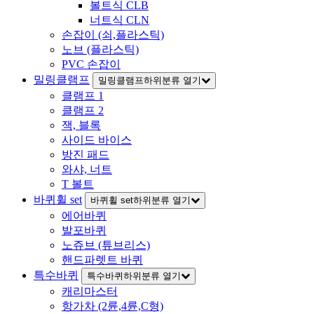
볼트식 CLB
너트식 CLN
손잡이 (쇠,플라스틱)
노브 (플라스틱)
PVC 손잡이
밀링클램프
밀링클램프하위분류 열기
클램프 1
클램프 2
잭, 블록
사이드 바이스
방진 패드
와샤, 너트
T 볼트
바퀴휠 set
바퀴휠 set하위분류 열기
에어바퀴
발포바퀴
노쥬브 (튜브리스)
핸드파렛트 바퀴
특수바퀴
특수바퀴하위분류 열기
캐리마스터
항가차 (2륜,4륜,C형)