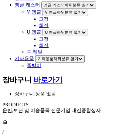
앵글 캐스터
앵글 캐스터하위분류 열기
V 앵글
V 앵글하위분류 열기
고정
회전
U 앵글
U 앵글하위분류 열기
고정
회전
ㄷ 레일
기타용품
기타용품하위분류 열기
종발이
장바구니
바로가기
장바구니 상품 없음
PRODUCTS
운반,보관 및 이송품목 전문기업 대진종합상사
/