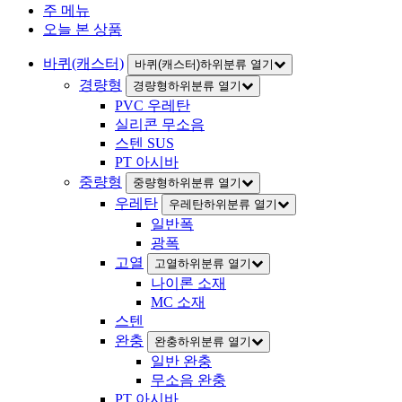
주 메뉴
인
오늘 본 상품
바퀴(캐스터)
바퀴(캐스터)하위분류 열기
경량형
경량형하위분류 열기
PVC 우레탄
실리콘 무소음
스텐 SUS
PT 아시바
중량형
중량형하위분류 열기
우레탄
우레탄하위분류 열기
일반폭
광폭
고열
고열하위분류 열기
나이론 소재
MC 소재
스텐
완충
완충하위분류 열기
일반 완충
무소음 완충
PT 아시바