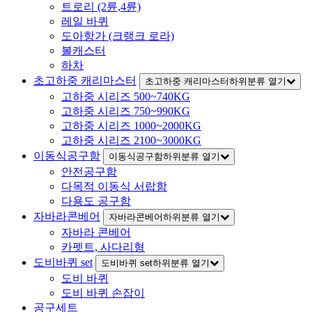
트로리 (2륜,4륜)
레일 바퀴
도아항가 (크랭크 로라)
볼캐스터
하차
초고하중 캐리마스터
초고하중 캐리마스터하위분류 열기
고하중 시리즈 500~740KG
고하중 시리즈 750~990KG
고하중 시리즈 1000~2000KG
고하중 시리즈 2100~3000KG
이동식공구함
이동식공구함하위분류 열기
안전공구함
다목적 이동식 서랍함
다용도 공구함
자바라콘베어
자바라콘베어하위분류 열기
자바라 콘베어
카펫트, 사다리형
도비바퀴 set
도비바퀴 set하위분류 열기
도비 바퀴
도비 바퀴 손잡이
공구세트