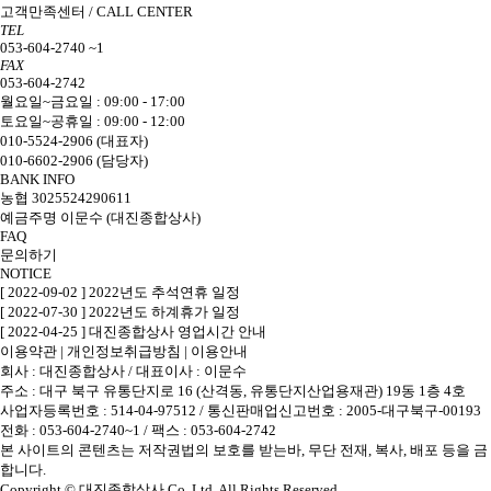
고객만족센터 / CALL CENTER
TEL
053-604-2740 ~1
FAX
053-604-2742
월요일~금요일 : 09:00 - 17:00
토요일~공휴일 : 09:00 - 12:00
010-5524-2906 (대표자)
010-6602-2906 (담당자)
BANK INFO
농협 3025524290611
예금주명 이문수 (대진종합상사)
FAQ
문의하기
NOTICE
[ 2022-09-02 ] 2022년도 추석연휴 일정
[ 2022-07-30 ] 2022년도 하계휴가 일정
[ 2022-04-25 ] 대진종합상사 영업시간 안내
이용약관
|
개인정보취급방침
|
이용안내
회사 : 대진종합상사
/
대표이사 : 이문수
주소 : 대구 북구 유통단지로 16 (산격동, 유통단지산업용재관) 19동 1층 4호
사업자등록번호 : 514-04-97512
/
통신판매업신고번호 : 2005-대구북구-00193
전화 : 053-604-2740~1 /
팩스 : 053-604-2742
본 사이트의 콘텐츠는 저작권법의 보호를 받는바, 무단 전재, 복사, 배포 등을 금
합니다.
Copyright © 대진종합상사 Co. Ltd. All Rights Reserved.