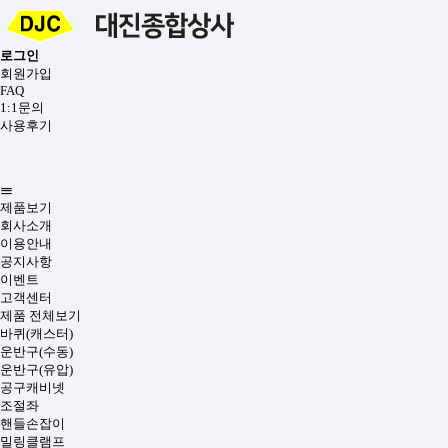
로그인
회원가입
FAQ
1:1문의
사용후기
제품보기
회사소개
이용안내
공지사항
이벤트
고객센터
제품 전체보기
바퀴(캐스터)
운반구(수동)
운반구(유압)
공구캐비넷
조절좌
핸들손잡이
밀링클램프