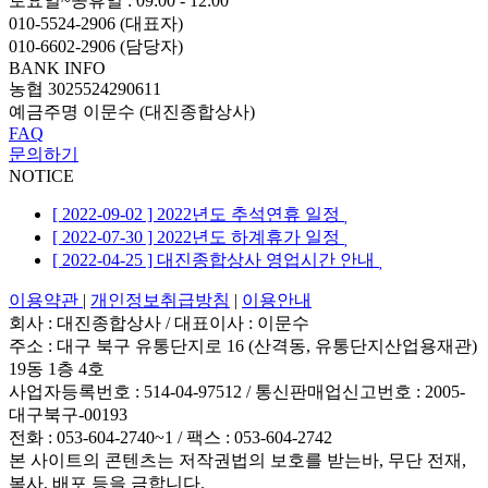
토요일~공휴일 : 09:00 - 12:00
010-5524-2906 (대표자)
010-6602-2906 (담당자)
BANK INFO
농협 3025524290611
예금주명 이문수 (대진종합상사)
FAQ
문의하기
NOTICE
[ 2022-09-02 ] 2022년도 추석연휴 일정
[ 2022-07-30 ] 2022년도 하계휴가 일정
[ 2022-04-25 ] 대진종합상사 영업시간 안내
이용약관
|
개인정보취급방침
|
이용안내
회사 : 대진종합상사
/
대표이사 : 이문수
주소 : 대구 북구 유통단지로 16 (산격동, 유통단지산업용재관)
19동 1층 4호
사업자등록번호 : 514-04-97512
/
통신판매업신고번호 : 2005-
대구북구-00193
전화 : 053-604-2740~1 /
팩스 : 053-604-2742
본 사이트의 콘텐츠는 저작권법의 보호를 받는바, 무단 전재,
복사, 배포 등을 금합니다.