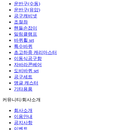
운반구(수동)
운반구(유압)
공구캐비넷
조절좌
핸들손잡이
밀링클램프
바퀴휠 set
특수바퀴
초고하중 캐리마스터
이동식공구함
자바라콘베어
도비바퀴 set
공구세트
앵글 캐스터
기타용품
커뮤니티/회사소개
회사소개
이용안내
공지사항
이벤트