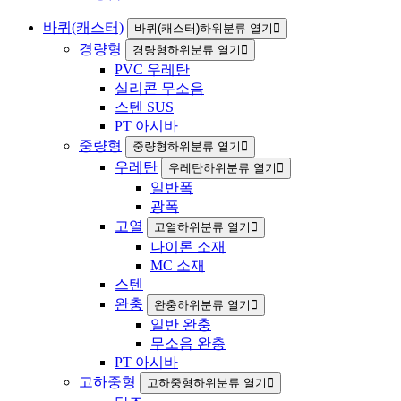
바퀴(캐스터)
바퀴(캐스터)하위분류 열기
경량형
경량형하위분류 열기
PVC 우레탄
실리콘 무소음
스텐 SUS
PT 아시바
중량형
중량형하위분류 열기
우레탄
우레탄하위분류 열기
일반폭
광폭
고열
고열하위분류 열기
나이론 소재
MC 소재
스텐
완충
완충하위분류 열기
일반 완충
무소음 완충
PT 아시바
고하중형
고하중형하위분류 열기