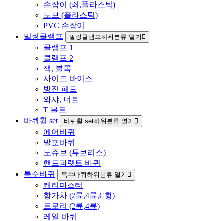
손잡이 (쇠,플라스틱)
노브 (플라스틱)
PVC 손잡이
밀링클램프
밀링클램프하위분류 열기
클램프 1
클램프 2
잭, 블록
사이드 바이스
방진 패드
와샤, 너트
T 볼트
바퀴휠 set
바퀴휠 set하위분류 열기
에어바퀴
발포바퀴
노쥬브 (튜브리스)
핸드파렛트 바퀴
특수바퀴
특수바퀴하위분류 열기
캐리마스터
항가차 (2륜,4륜,C형)
트로리 (2륜,4륜)
레일 바퀴