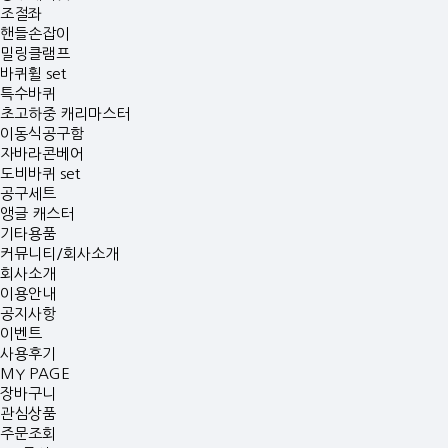
조절좌
핸들손잡이
밀링클램프
바퀴휠 set
특수바퀴
초고하중 캐리마스터
이동식공구함
자바라콘베어
도비바퀴 set
공구세트
앵글 캐스터
기타용품
커뮤니티/회사소개
회사소개
이용안내
공지사항
이벤트
사용후기
MY PAGE
장바구니
관심상품
주문조회