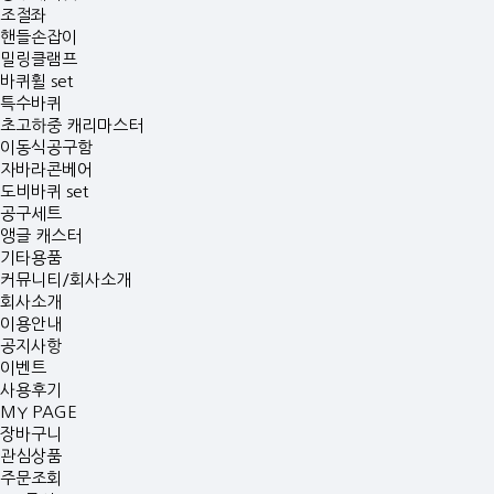
조절좌
핸들손잡이
밀링클램프
바퀴휠 set
특수바퀴
초고하중 캐리마스터
이동식공구함
자바라콘베어
도비바퀴 set
공구세트
앵글 캐스터
기타용품
커뮤니티/회사소개
회사소개
이용안내
공지사항
이벤트
사용후기
MY PAGE
장바구니
관심상품
주문조회