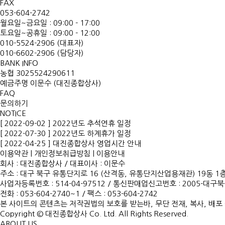
FAX
053-604-2742
월요일~금요일 : 09:00 - 17:00
토요일~공휴일 : 09:00 - 12:00
010-5524-2906 (대표자)
010-6602-2906 (담당자)
BANK INFO
농협 3025524290611
예금주명 이문수 (대진종합상사)
FAQ
문의하기
NOTICE
[ 2022-09-02 ] 2022년도 추석연휴 일정
[ 2022-07-30 ] 2022년도 하계휴가 일정
[ 2022-04-25 ] 대진종합상사 영업시간 안내
이용약관
|
개인정보취급방침
|
이용안내
회사 : 대진종합상사
/
대표이사 : 이문수
주소 : 대구 북구 유통단지로 16 (산격동, 유통단지산업용재관) 19동 1층
사업자등록번호 : 514-04-97512
/
통신판매업신고번호 : 2005-대구북구
전화 : 053-604-2740~1 /
팩스 : 053-604-2742
본 사이트의 콘텐츠는 저작권법의 보호를 받는바, 무단 전재, 복사, 배포
Copyright © 대진종합상사 Co. Ltd. All Rights Reserved.
ABOUT US