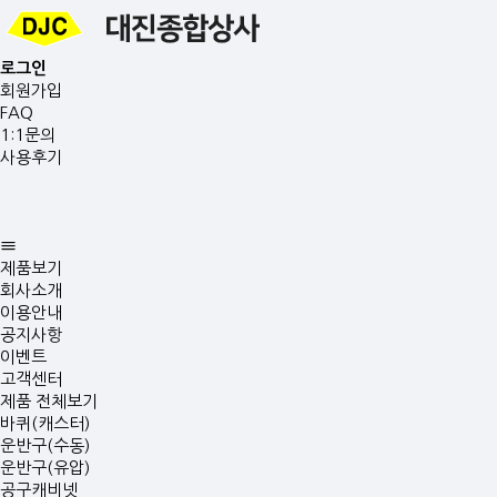
로그인
회원가입
FAQ
1:1문의
사용후기
제품보기
회사소개
이용안내
공지사항
이벤트
고객센터
제품 전체보기
바퀴(캐스터)
운반구(수동)
운반구(유압)
공구캐비넷