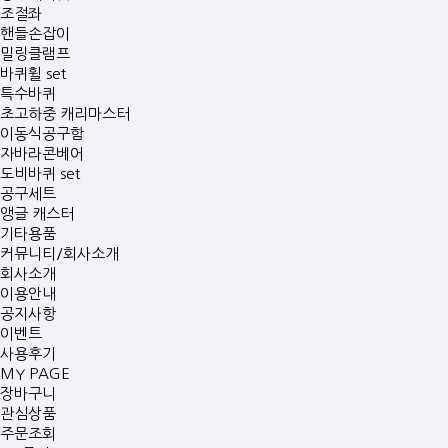
조절좌
핸들손잡이
밀링클램프
바퀴휠 set
특수바퀴
초고하중 캐리마스터
이동식공구함
자바라콘베어
도비바퀴 set
공구세트
앵글 캐스터
기타용품
커뮤니티/회사소개
회사소개
이용안내
공지사항
이벤트
사용후기
MY PAGE
장바구니
관심상품
주문조회