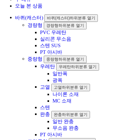
오늘 본 상품
바퀴(캐스터)
바퀴(캐스터)하위분류 열기
경량형
경량형하위분류 열기
PVC 우레탄
실리콘 무소음
스텐 SUS
PT 아시바
중량형
중량형하위분류 열기
우레탄
우레탄하위분류 열기
일반폭
광폭
고열
고열하위분류 열기
나이론 소재
MC 소재
스텐
완충
완충하위분류 열기
일반 완충
무소음 완충
PT 아시바