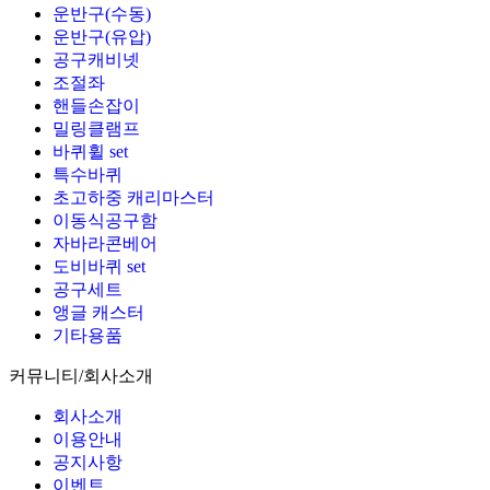
운반구(수동)
운반구(유압)
공구캐비넷
조절좌
핸들손잡이
밀링클램프
바퀴휠 set
특수바퀴
초고하중 캐리마스터
이동식공구함
자바라콘베어
도비바퀴 set
공구세트
앵글 캐스터
기타용품
커뮤니티/회사소개
회사소개
이용안내
공지사항
이벤트