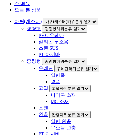
주 메뉴
인
오늘 본 상품
바퀴(캐스터)
바퀴(캐스터)하위분류 열기
경량형
경량형하위분류 열기
PVC 우레탄
실리콘 무소음
스텐 SUS
PT 아시바
중량형
중량형하위분류 열기
우레탄
우레탄하위분류 열기
일반폭
광폭
고열
고열하위분류 열기
나이론 소재
MC 소재
스텐
완충
완충하위분류 열기
일반 완충
무소음 완충
PT 아시바