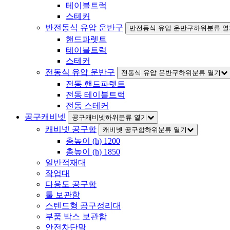
테이블트럭
스테커
반전동식 유압 운반구
반전동식 유압 운반구하위분류 열
핸드파렛트
테이블트럭
스테커
전동식 유압 운반구
전동식 유압 운반구하위분류 열기
전동 핸드파렛트
전동 테이블트럭
전동 스테커
공구캐비넷
공구캐비넷하위분류 열기
캐비넷 공구함
캐비넷 공구함하위분류 열기
총높이 (h) 1200
총높이 (h) 1850
일반적재대
작업대
다용도 공구함
툴 보관함
스텐드형 공구정리대
부품 박스 보관함
안전차단막