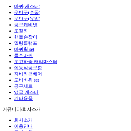
바퀴(캐스터)
운반구(수동)
운반구(유압)
공구캐비넷
조절좌
핸들손잡이
밀링클램프
바퀴휠 set
특수바퀴
초고하중 캐리마스터
이동식공구함
자바라콘베어
도비바퀴 set
공구세트
앵글 캐스터
기타용품
커뮤니티/회사소개
회사소개
이용안내