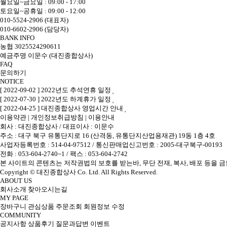
월요일~금요일 : 09:00 - 17:00
토요일~공휴일 : 09:00 - 12:00
010-5524-2906 (대표자)
010-6602-2906 (담당자)
BANK INFO
농협 3025524290611
예금주명 이문수 (대진종합상사)
FAQ
문의하기
NOTICE
[ 2022-09-02 ] 2022년도 추석연휴 일정
[ 2022-07-30 ] 2022년도 하계휴가 일정
[ 2022-04-25 ] 대진종합상사 영업시간 안내
이용약관
|
개인정보취급방침
|
이용안내
회사 : 대진종합상사
/
대표이사 : 이문수
주소 : 대구 북구 유통단지로 16 (산격동, 유통단지산업용재관) 19동 1층 4호
사업자등록번호 : 514-04-97512
/
통신판매업신고번호 : 2005-대구북구-00193
전화 : 053-604-2740~1 /
팩스 : 053-604-2742
본 사이트의 콘텐츠는 저작권법의 보호를 받는바, 무단 전재, 복사, 배포 등을 금
Copyright © 대진종합상사 Co. Ltd. All Rights Reserved.
ABOUT US
회사소개
찾아오시는길
MY PAGE
장바구니
관심상품
주문조회
회원정보 수정
COMMUNITY
공지사항
상품후기
질문과답변
이벤트