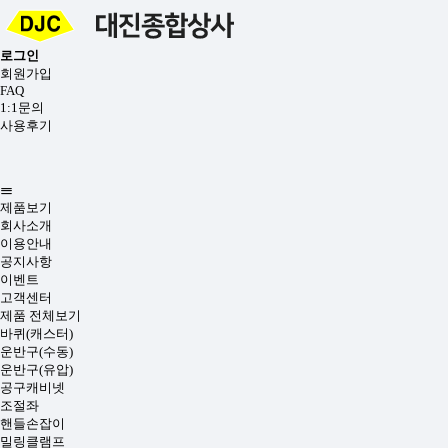
로그인
회원가입
FAQ
1:1문의
사용후기
제품보기
회사소개
이용안내
공지사항
이벤트
고객센터
제품 전체보기
바퀴(캐스터)
운반구(수동)
운반구(유압)
공구캐비넷
조절좌
핸들손잡이
밀링클램프