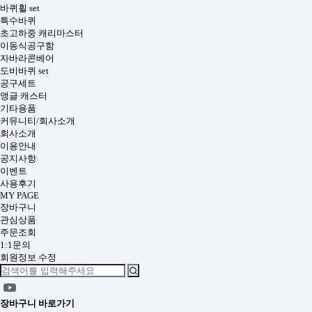
바퀴휠 set
특수바퀴
초고하중 캐리마스터
이동식공구함
자바라콘베어
도비바퀴 set
공구세트
앵글 캐스터
기타용품
커뮤니티/회사소개
회사소개
이용안내
공지사항
이벤트
사용후기
MY PAGE
장바구니
관심상품
주문조회
1:1문의
회원정보 수정
장바구니
바로가기