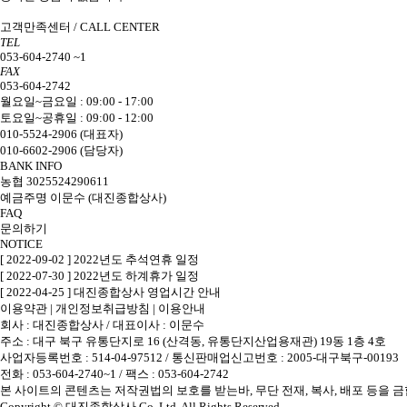
고객만족센터 / CALL CENTER
TEL
053-604-2740 ~1
FAX
053-604-2742
월요일~금요일 : 09:00 - 17:00
토요일~공휴일 : 09:00 - 12:00
010-5524-2906 (대표자)
010-6602-2906 (담당자)
BANK INFO
농협 3025524290611
예금주명 이문수 (대진종합상사)
FAQ
문의하기
NOTICE
[ 2022-09-02 ] 2022년도 추석연휴 일정
[ 2022-07-30 ] 2022년도 하계휴가 일정
[ 2022-04-25 ] 대진종합상사 영업시간 안내
이용약관
|
개인정보취급방침
|
이용안내
회사 : 대진종합상사
/
대표이사 : 이문수
주소 : 대구 북구 유통단지로 16 (산격동, 유통단지산업용재관) 19동 1층 4호
사업자등록번호 : 514-04-97512
/
통신판매업신고번호 : 2005-대구북구-00193
전화 : 053-604-2740~1 /
팩스 : 053-604-2742
본 사이트의 콘텐츠는 저작권법의 보호를 받는바, 무단 전재, 복사, 배포 등을 금
Copyright © 대진종합상사 Co. Ltd. All Rights Reserved.