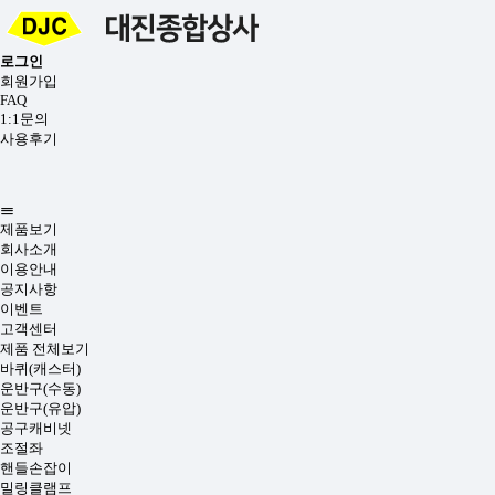
로그인
회원가입
FAQ
1:1문의
사용후기
제품보기
회사소개
이용안내
공지사항
이벤트
고객센터
제품 전체보기
바퀴(캐스터)
운반구(수동)
운반구(유압)
공구캐비넷
조절좌
핸들손잡이
밀링클램프