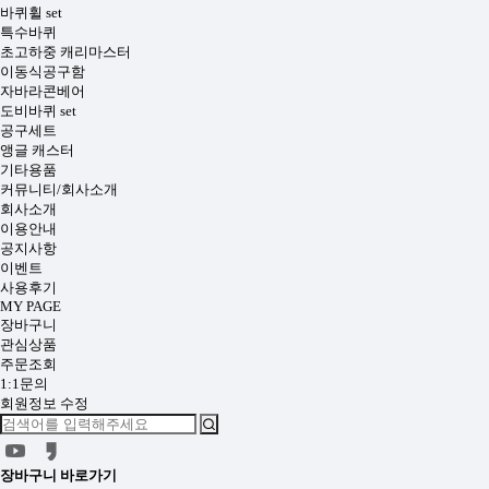
바퀴휠 set
특수바퀴
초고하중 캐리마스터
이동식공구함
자바라콘베어
도비바퀴 set
공구세트
앵글 캐스터
기타용품
커뮤니티/회사소개
회사소개
이용안내
공지사항
이벤트
사용후기
MY PAGE
장바구니
관심상품
주문조회
1:1문의
회원정보 수정
장바구니
바로가기